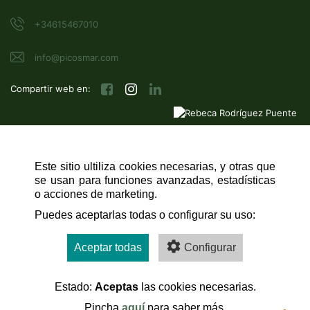
+34615467010
info@picosmar.com
Compartir web en:
Este sitio ultiliza cookies necesarias, y otras que
NAVEGACIÓN RÁPIDA
se usan para funciones avanzadas, estadísticas
INICIO
o acciones de marketing.
Puedes aceptarlas todas o configurar su uso:
CONTACTO
AVISO LEGAL
Aceptar todas
Configurar
POLÍTICA DE COOKIES
Estado:
Aceptas
las cookies necesarias.
Pincha
aquí
para saber más.