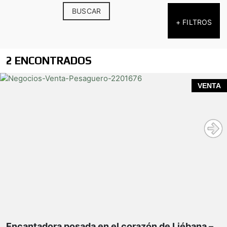
BUSCAR
+ FILTROS
2 ENCONTRADOS
VENTA
Se pone a la venta acogedora posada ubicada en el
pintoresco pueblo de Lomeña, perteneciente al
Ayuntamiento de Pesaguero, en pleno Valle de
Liébana, uno de los enclaves más privilegiados de
Cantabria.
Encantadora posada en el corazón de Liébana –