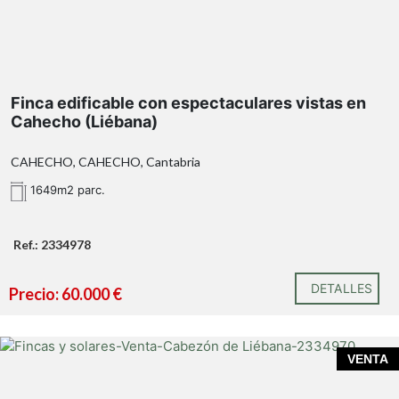
Solicita más información o concierta una visita sin
Finca edificable con espectaculares vistas en
compromiso.
Cahecho (Liébana)
CAHECHO, CAHECHO, Cantabria
1649m2 parc.
Ref.: 2334978
DETALLES
Precio: 60.000 €
VENTA