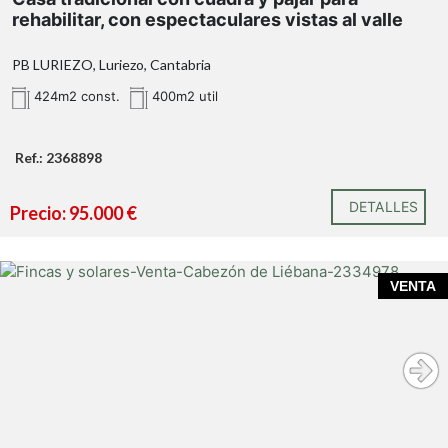
274 m²
.
rehabilitar, con espectaculares vistas al valle
huerto de 63 m²
PB LURIEZO, Luriezo, Cantabria
424m2 const.
400m2 util
424 m² construidos
Ref.: 2368898
DETALLES
Precio: 95.000 €
excelente
orientación
VENTA
preciosas vistas
abiertas al valle
las
edificaciones del entorno han sido rehabilitadas y se
encuentran en un excelente estado de conservación