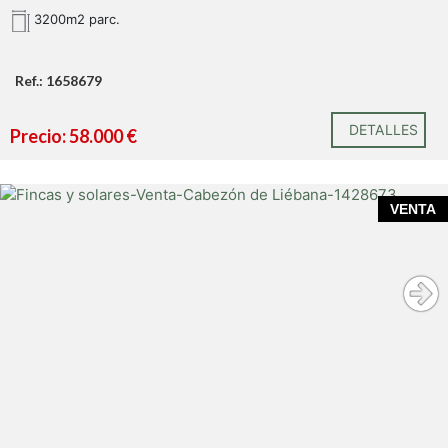
Entorno Natural Excepcional:
La finca cuenta con
3200m2 parc.
vistas abiertas al valle , ofreciendo un paisaje
cambiante y lleno de belleza en cada estación.
Acceso y Conectividad:
Buen acceso por
Ref.: 1658679
carretera, lo que facilita la movilidad y convierte
esta propiedad en una opción ideal para vivienda
DETALLES
Precio: 58.000 €
permanente o vacacional.
VENTA