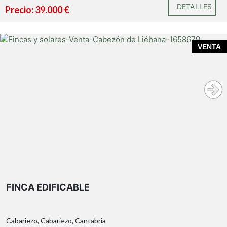
DETALLES
Precio: 39.000 €
Finca con Vistas al Valle , con Potencial para Construir
VENTA
una edificación
Características de la Finca:
Oportunidad Constructiva:
De acuerdo con la
FINCA EDIFICABLE
normativa vigente, se permite la construcción de
una vivienda independiente, lo que brinda
flexibilidad para proyectos familiares o de
Cabariezo, Cabariezo, Cantabria
inversión.