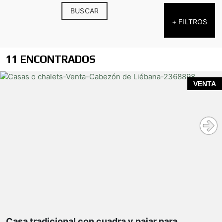
BUSCAR
+ FILTROS
11 ENCONTRADOS
VENTA
Casa tradicional con cuadra y pajar para rehabilitar,
con espectaculares vistas al valle
edificio adosado
Vivienda
distribuida en dos plantas, con una
superficie construida total de 150 m²
.
Cuadra y pajar
, también distribuidos en dos
plantas, con una
superficie construida total de
Casa tradicional con cuadra y pajar para