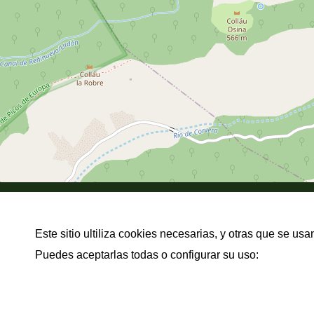
Pob. San Roque, 15, Potes
Este sitio ultiliza cookies necesarias, y otras que se u
+34615467010
Puedes aceptarlas todas o configurar su uso:
info@picosmar.com
Compartir web en: