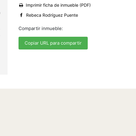
Imprimir ficha de inmueble (PDF)
l
a
Rebeca Rodríguez Puente
Compartir inmueble:
o
o
Copiar URL para compartir
e