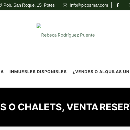
Pob. San Roque, 15, Potes
info@picosmar.com
IA
INMUEBLES DISPONIBLES
¿VENDES O ALQUILAS UN
S O CHALETS, VENTA
RESE