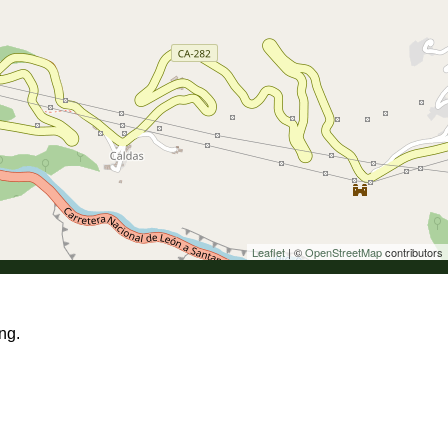
Leaflet
| ©
OpenStreetMap
contributors
NAVEGACIÓN RÁPIDA
ng.
INICIO
CONTACTO
AVISO LEGAL
POLÍTICA DE COOKIES