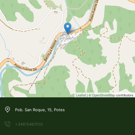
Leaflet
| ©
OpenStreetMap
contributors
Pob. San Roque, 15, Potes
+34615467010